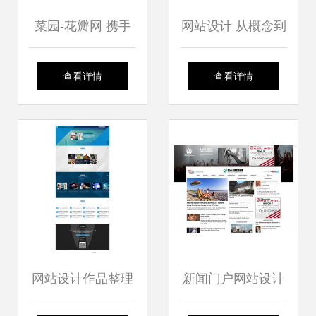
菜园-花瓣网 携手
网站设计 从概念到
探索生活的设计美
用户体验的完整指
查看详情
查看详情
学
南
网站设计作品整理
新闻门户网站设计