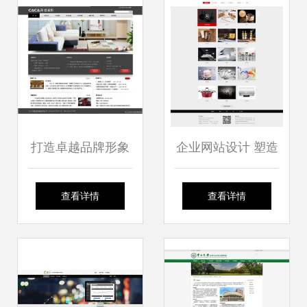
打造卓越品牌形象
企业网站设计 塑造
网页网站设计的艺
数字化时代的品牌
查看详情
查看详情
术与策略
形象与商业价值